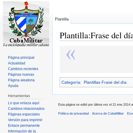
Plantilla
Plantilla:Frase del día
Ir
Ir
a
a
Página principal
la
la
Actualidad
navegación
búsqueda
Cambios recientes
Páginas nuevas
Página aleatoria
Categoría
:
Plantillas Frase del día
Ayuda
Herramientas
Lo que enlaza aquí
Esta página se editó por última vez el 21 ene 2014 a
Cambios relacionados
Política de privacidad
Acerca de CubaMilitar
Exo
Páginas especiales
Versión para imprimir
Enlace permanente
Información de la