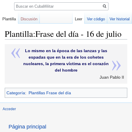
Buscar
Plantilla
Discusión
Leer
Ver código
Ver historial
Plantilla:Frase del día - 16 de julio
Ir
Ir
Lo mismo en la época de las lanzas y las
a
a
espadas que en la era de los cohetes
la
la
nucleares, la primera víctima es el corazón
navegación
búsqueda
del hombre
Juan Pablo II
Categoría
:
Plantillas Frase del día
Acceder
Página principal