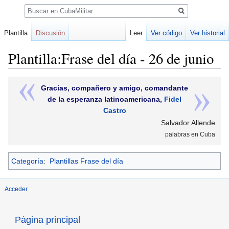
Buscar
Plantilla
Discusión
Leer
Ver código
Ver historial
Plantilla:Frase del día - 26 de junio
Ir
Ir
Gracias, compañero y amigo, comandante
a
a
de la esperanza latinoamericana,
Fidel
la
la
Castro
navegación
búsqueda
Salvador Allende
palabras en Cuba
Categoría
:
Plantillas Frase del día
Acceder
Página principal