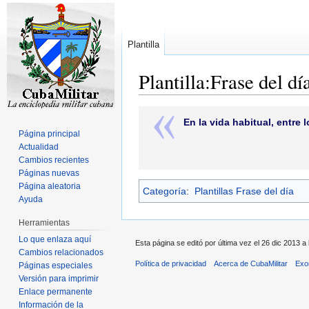
Plantilla
Plantilla:Frase del dí
Ir
Ir
En la vida habitual, entre
a
a
Página principal
la
la
Actualidad
navegación
búsqueda
Cambios recientes
Páginas nuevas
Página aleatoria
Categoría
:
Plantillas Frase del día
Ayuda
Herramientas
Lo que enlaza aquí
Esta página se editó por última vez el 26 dic 2013 a 
Cambios relacionados
Política de privacidad
Acerca de CubaMilitar
Exo
Páginas especiales
Versión para imprimir
Enlace permanente
Información de la