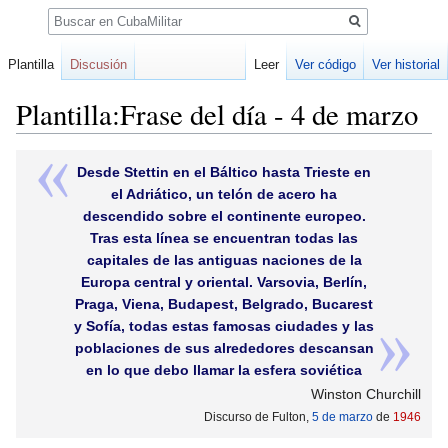
Buscar
Plantilla
Discusión
Leer
Ver código
Ver historial
Plantilla:Frase del día - 4 de marzo
Ir
Ir
Desde Stettin en el Báltico hasta Trieste en
a
a
el Adriático, un telón de acero ha
la
la
descendido sobre el continente europeo.
navegación
búsqueda
Tras esta línea se encuentran todas las
capitales de las antiguas naciones de la
Europa central y oriental. Varsovia, Berlín,
Praga, Viena, Budapest, Belgrado, Bucarest
y Sofía, todas estas famosas ciudades y las
poblaciones de sus alrededores descansan
en lo que debo llamar la esfera soviética
Winston Churchill
Discurso de Fulton,
5 de marzo
de
1946