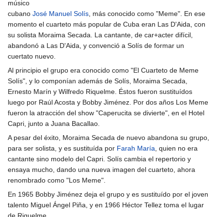
músico
cubano
José Manuel Solís
, más conocido como "Meme". En ese
momento el cuarteto más popular de Cuba eran Las D'Aida, con
su solista Moraima Secada. La cantante, de car+acter difícil,
abandonó a Las D'Aida, y convenció a Solís de formar un
cuertato nuevo.
Al principio el grupo era conocido como "El Cuarteto de Meme
Solís", y lo componían además de Solís, Moraima Secada,
Ernesto Marín y Wilfredo Riquelme. Éstos fueron sustituídos
luego por Raúl Acosta y Bobby Jiménez. Por dos años Los Meme
fueron la atracción del show "Caperucita se divierte", en el Hotel
Capri, junto a Juana Bacallao.
A pesar del éxito, Moraima Secada de nuevo abandona su grupo,
para ser solista, y es sustituída por
Farah María
, quien no era
cantante sino modelo del Capri. Solís cambia el repertorio y
ensaya mucho, dando una nueva imagen del cuarteto, ahora
renombrado como "Los Meme".
En 1965 Bobby Jiménez deja el grupo y es sustituído por el joven
talento Miguel Ángel Piña, y en 1966 Héctor Tellez toma el lugar
de Riquelme.