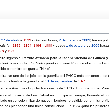
,
27 de abril
de
1939
- Guinea-Bissau,
2 de marzo
de
2009
) fue un pol
país (en
1973
-
1984
,
1984
-
1999
y desde
1 de octubre
de
2005
hasta
78
y
1980
.
eira ingresó al
Partido Africano para la Independencia de Guinea y
olonialismo portugués. Vieira pronto se convirtió en un elemento clave 
cibió el nombre de guerra
"Nino"
.
eira fue uno de los jefes de la guerrilla del PAIGC más cercanos a lo
toria final de la guerrilla, el
10 de septiembre
de
1974
.
te de la Asamblea Popular Nacional, y de 1978 a 1980 fue Primer Minis
errocó al gobierno de Luís Cabral en un golpe sin sangre, llevando al p
alado un consejo militar de nueve miembros, presidido por el mismo Viei
íses planeaban una unión constitucional. En 1984 gana las primeras e