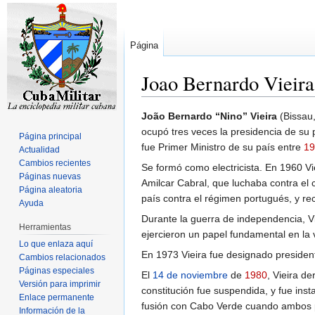
Página
Joao Bernardo Vieira
Ir
Ir
João Bernardo “Nino” Vieira
(Bissau
a
a
ocupó tres veces la presidencia de su 
Página principal
la
la
fue Primer Ministro de su país entre
19
Actualidad
navegación
búsqueda
Cambios recientes
Se formó como electricista. En 1960 Vi
Páginas nuevas
Amilcar Cabral, que luchaba contra el c
Página aleatoria
país contra el régimen portugués, y re
Ayuda
Durante la guerra de independencia, Vi
Herramientas
ejercieron un papel fundamental en la vic
Lo que enlaza aquí
En 1973 Vieira fue designado presiden
Cambios relacionados
Páginas especiales
El
14 de noviembre
de
1980
, Vieira d
Versión para imprimir
constitución fue suspendida, y fue inst
Enlace permanente
fusión con Cabo Verde cuando ambos pa
Información de la