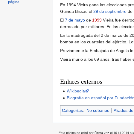
página
En 1994 Vieira gana las elecciones pre
Guinea Bissau el
29 de septiembre
de
El
7 de mayo
de
1999
Vieira fue derroc
derrocado por militares. En las elecci
En la madrugada del 2 de marzo de 200
bomba en los cuarteles del ejército. Lo
Previamente la Embajada de Angola le h
Vieira murió a los 69 años, tras haber
Enlaces externos
Wikipedia
Biografía en español por Fundaci
Categorías
:
No cubanos
Aliados d
Esta página se editó por última vez el 16 jul 2014 a l