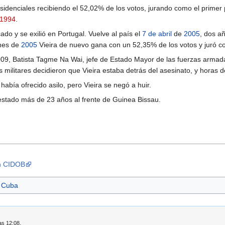
sidenciales recibiendo el 52,02% de los votos, jurando como el primer
1994
.
ado y se exilió en Portugal. Vuelve al país el
7 de abril
de
2005
, dos a
ones de
2005
Vieira de nuevo gana con un 52,35% de los votos y juró co
9, Batista Tagme Na Wai, jefe de Estado Mayor de las fuerzas armada
s militares decidieron que Vieira estaba detrás del asesinato, y horas 
abía ofrecido asilo, pero Vieira se negó a huir.
 estado más de 23 años al frente de Guinea Bissau.
ón CIDOB
e Cuba
as 12:08.