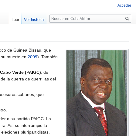
Acceder
Buscar
Leer
Ver historial
ítico de Guinea Bissau, que
 su muerte en
2009
). También
 Cabo Verde (PAIGC)
, de
de la guerra de guerrillas del
s asesores cubanos, que
tro.
oder a su partido PAIGC. La
ra. Así se interrumpió la
leciones pluripartidistas.