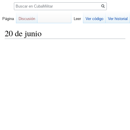
Buscar
Página
Discusión
Leer
Ver código
Ver historial
20 de junio
Ir
Ir
a
a
la
la
navegación
búsqueda