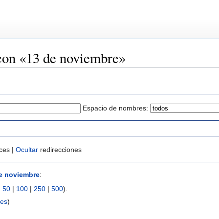
con «13 de noviembre»
Espacio de nombres:
ces |
Ocultar
redirecciones
e noviembre
:
|
50
|
100
|
250
|
500
).
ces
)