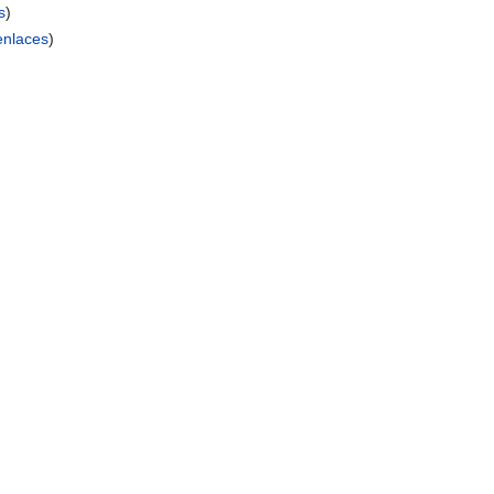
s
)
nlaces
)