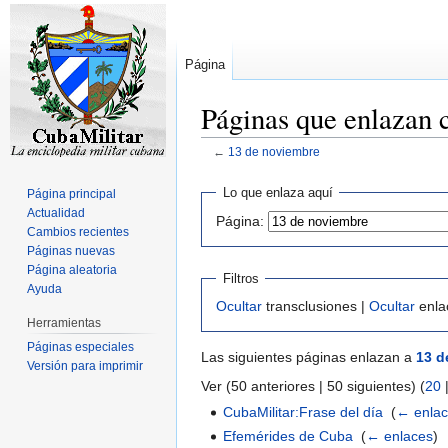
Página
Páginas que enlazan 
←
13 de noviembre
Ir
Ir
Lo que enlaza aquí
Página principal
a
a
Actualidad
Página:
la
la
Cambios recientes
navegación
búsqueda
Páginas nuevas
Página aleatoria
Filtros
Ayuda
Ocultar
transclusiones |
Ocultar
enla
Herramientas
Páginas especiales
Las siguientes páginas enlazan a
13 d
Versión para imprimir
Ver (50 anteriores | 50 siguientes) (
20
CubaMilitar:Frase del día
‎
(
← enla
Efemérides de Cuba
‎
(
← enlaces
)