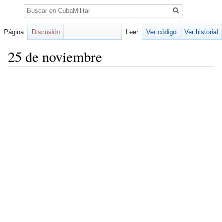
Buscar
Página
Discusión
Leer
Ver código
Ver historial
25 de noviembre
Ir
Ir
a
a
la
la
navegación
búsqueda