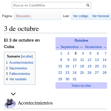
Buscar
Página
Discusión
Leer
Ver código
Ver historial
3 de octubre
Ir
Ir
El 3 de octubre en
Octubre
a
a
Cuba
.
← Septiembre
—
Noviembre →
la
la
1
2
3
4
5
6
7
navegación
búsqueda
Sumario
8
9
10
11
12
13
14
1
Acontecimientos
15
16
17
18
19
20
21
2
Nacimientos
22
23
24
25
26
27
28
3
Fallecimientos
29
30
31
4
Ver también
Todos los días
Acontecimientos