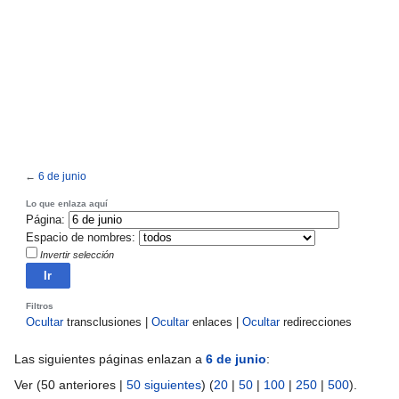
←
6 de junio
Ir
Ir
Lo que enlaza aquí
Página:
a
a
Espacio de nombres:
la
la
Invertir selección
navegación
búsqueda
Filtros
Ocultar
transclusiones |
Ocultar
enlaces |
Ocultar
redirecciones
Las siguientes páginas enlazan a
6 de junio
:
Ver (50 anteriores |
50 siguientes
) (
20
|
50
|
100
|
250
|
500
).