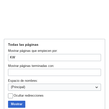
Ir
Ir
Todas las páginas
a
a
Mostrar páginas que empiecen por:
la
la
navegación
búsqueda
Mostrar páginas terminadas con:
Espacio de nombres:
Ocultar redirecciones
Mostrar