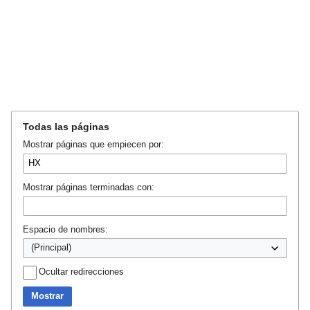
Ir
Ir
Todas las páginas
a
a
Mostrar páginas que empiecen por:
la
la
navegación
búsqueda
Mostrar páginas terminadas con:
Espacio de nombres:
Ocultar redirecciones
Mostrar